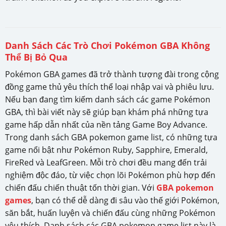
Danh Sách Các Trò Chơi Pokémon GBA Không
Thể Bị Bỏ Qua
Pokémon GBA games đã trở thành tượng đài trong cộng
đồng game thủ yêu thích thể loại nhập vai và phiêu lưu.
Nếu bạn đang tìm kiếm danh sách các game Pokémon
GBA, thì bài viết này sẽ giúp bạn khám phá những tựa
game hấp dẫn nhất của nền tảng Game Boy Advance.
Trong danh sách GBA pokemon game list, có những tựa
game nổi bật như Pokémon Ruby, Sapphire, Emerald,
FireRed và LeafGreen. Mỗi trò chơi đều mang đến trải
nghiệm độc đáo, từ việc chọn lõi Pokémon phù hợp đến
chiến đấu chiến thuật tốn thời gian. Với
GBA pokemon
games
, bạn có thể dễ dàng đi sâu vào thế giới Pokémon,
săn bắt, huấn luyện và chiến đấu cùng những Pokémon
yêu thích. Danh sách các GBA pokemon game list này là