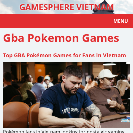
GAMESPHERE VIETNAM
MENU
Gba Pokemon Games
Top GBA Pokémon Games for Fans in Vietnam
Pokémon fans in Vietnam looking for nostalgic gaming