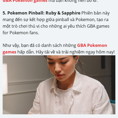
GBA Pokemon games
mà bạn không nên bỏ lỡ.
5. Pokemon Pinball: Ruby & Sapphire
Phiên bản này
mang đến sự kết hợp giữa pinball và Pokemon, tạo ra
một trò chơi thú vị cho những ai yêu thích GBA games
for Pokemon fans.
Như vậy, bạn đã có danh sách những
GBA Pokemon
games
hấp dẫn. Hãy tải về và trải nghiệm ngay hôm nay!