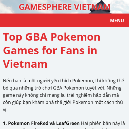
GAMESPHERE VIETNAM
MENU
Top GBA Pokemon
Games for Fans in
Vietnam
Nếu bạn là một người yêu thích Pokemon, thì không thể
bỏ qua những trò chơi GBA Pokemon tuyệt vời. Những
game này không chỉ mang lại trải nghiệm hấp dẫn mà
còn giúp bạn khám phá thế giới Pokemon một cách thú
vị.
1. Pokemon FireRed và LeafGreen
Hai phiên bản này là