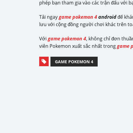
phép bạn tham gia vào các trận đấu với b
Tải ngay
game pokemon 4
android
để khám
lưu với cộng đồng người chơi khác trên to
Với
game pokemon 4
, không chỉ đơn thuầ
viên Pokemon xuất sắc nhất trong
game 
GAME POKEMON 4