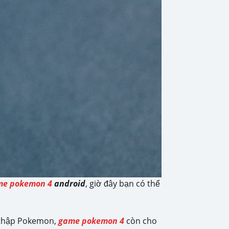
me pokemon 4
android
, giờ đây bạn có thể
u thập Pokemon,
game pokemon 4
còn cho