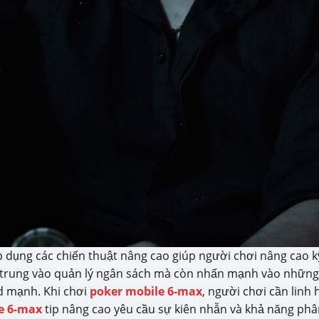
áp dụng các chiến thuật nâng cao giúp người chơi nâng cao 
 trung vào quản lý ngân sách mà còn nhấn mạnh vào những c
nd mạnh. Khi chơi
poker mobile 6-max
, người chơi cần linh
e 6-max
tip nâng cao yêu cầu sự kiên nhẫn và khả năng phân 