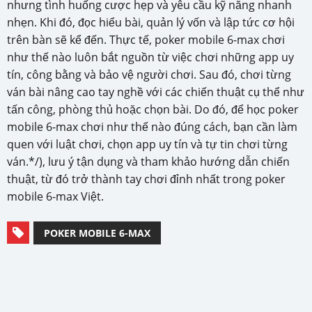
nhưng tình huống cược hẹp và yêu cầu kỹ năng nhanh
nhẹn. Khi đó, đọc hiểu bài, quản lý vốn và lập tức cơ hội
trên bàn sẽ kể đến. Thực tế, poker mobile 6-max chơi
như thế nào luôn bắt nguồn từ việc chơi những app uy
tín, công bằng và bảo vệ người chơi. Sau đó, chơi từng
ván bài nâng cao tay nghề với các chiến thuật cụ thể như
tấn công, phòng thủ hoặc chọn bài. Do đó, để học poker
mobile 6-max chơi như thế nào đúng cách, bạn cần làm
quen với luật chơi, chọn app uy tín và tự tin chơi từng
ván.*/), lưu ý tận dụng và tham khảo hướng dẫn chiến
thuật, từ đó trở thành tay chơi đỉnh nhất trong poker
mobile 6-max Việt.
POKER MOBILE 6-MAX