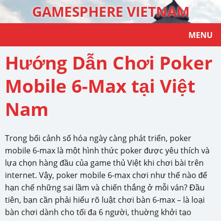
GAMESPHERE VIETNAM
MENU
Hướng Dẫn Chơi Poker
Mobile 6-Max tại Việt
Nam
Trong bối cảnh số hóa ngày càng phát triển, poker
mobile 6-max là một hình thức poker được yêu thích và
lựa chọn hàng đầu của game thủ Việt khi chơi bài trên
internet. Vậy, poker mobile 6-max chơi như thế nào để
hạn chế những sai lầm và chiến thắng ở mỗi ván? Đầu
tiên, bạn cần phải hiểu rõ luật chơi bàn 6-max – là loại
bàn chơi dành cho tối đa 6 người, thuờng khởi tạo